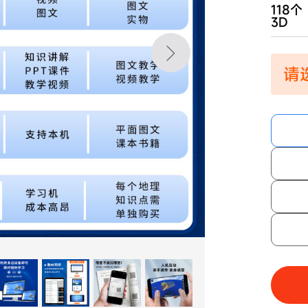
118个
3D
请选